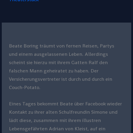
Beate Boring träumt von fernen Reisen, Partys
und einem ausgelassenen Leben. Allerdings
scheint sie hierzu mit ihrem Gatten Ralf den
falschen Mann geheiratet zu haben. Der
Versicherungsvertreter ist durch und durch ein
Couch-Potato.
Eines Tages bekommt Beate über Facebook wieder
Kontakt zu ihrer alten Schulfreundin Simone und
lädt diese, zusammen mit ihrem illustren
Lebensgefährten Adrian von Kleist, auf ein