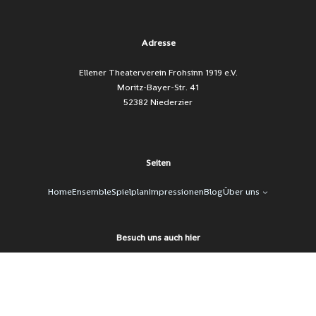
Adresse
Ellener Theaterverein Frohsinn 1919 e.V.
Moritz-Bayer-Str. 41
52382 Niederzier
Seiten
Home
Ensemble
Spielplan
Impressionen
Blog
Über uns
Besuch uns auch hier
Facebook