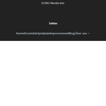
52382 Niederzier
Seiten
Home
Ensemble
Spielplan
Impressionen
Blog
Über uns
Besuch uns auch hier
Facebook