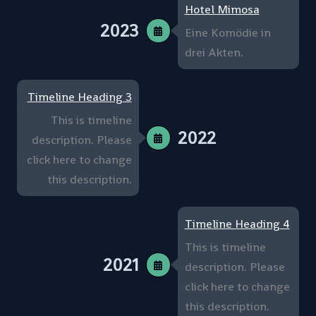
Hotel Mimosa
2023
Eine Komödie in
drei Akten.
Timeline Heading 3
This is timeline
2022
description. Please
click here to change
this description.
Timeline Heading 4
This is timeline
2021
description. Please
click here to change
this description.