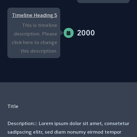
Timeline Heading 5
This is timeline
2000
description. Please
click here to change
this description.
Title
Description::: Lorem ipsum dolor sit amet, consetetur
sadipscing elitr, sed diam nonumy eirmod tempor